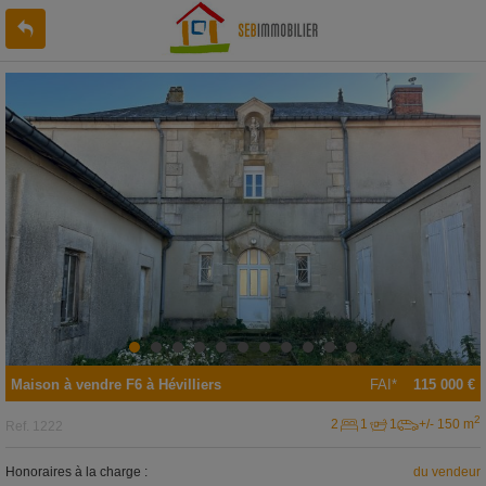
Maison
à vendre
F6 à
Hévilliers
FAI*
115 000 €
2
2
1
1
+/- 150 m
Ref.
1222
Honoraires à la charge :
du vendeur