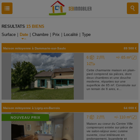
RESULTATS
15 BIENS
Surface
|
Date
|
Chambre
|
Prix
|
Localité
|
Type
Maison mitoyenne
à
Dammarie-sur-Saulx
89 500 €
6
2
+/- 65 m²
1
Cette charmante maison en plain-
pied comprend six pièces, dont
deux chambres et une douche
moderne, réparties sur une
superficie de 65 m². Construite sur
un terrain de 6 ares, e...
Maison mitoyenne
à
Ligny-en-Barrois
64 000 €
7
2
+/- 110 m²
NOUVEAU PRIX
Maison au coeur du Centre Ville
comprenant entrée sur pièce de
vie salon-séjour avec cuisine
ouverte, cour intérieure en
prolongement, buanderie et