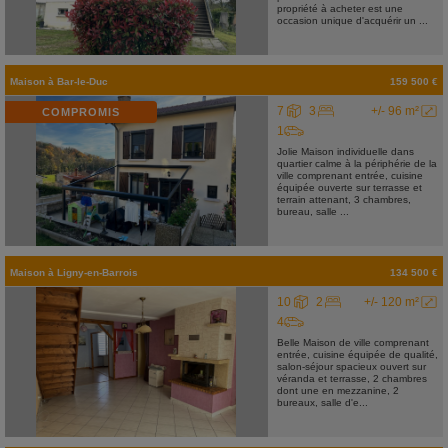
propriété à acheter est une
occasion unique d'acquérir un ...
Maison
à
Bar-le-Duc
159 500 €
7
3
+/- 96 m²
COMPROMIS
1
Jolie Maison individuelle dans
quartier calme à la périphérie de la
ville comprenant entrée, cuisine
équipée ouverte sur terrasse et
terrain attenant, 3 chambres,
bureau, salle ...
Maison
à
Ligny-en-Barrois
134 500 €
10
2
+/- 120 m²
4
Belle Maison de ville comprenant
entrée, cuisine équipée de qualité,
salon-séjour spacieux ouvert sur
véranda et terrasse, 2 chambres
dont une en mezzanine, 2
bureaux, salle d'e...