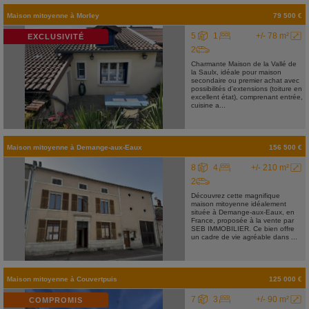
Maison mitoyenne
à
Morley
79 500 €
5
1
+/- 78 m²
EXCLUSIVITÉ
2
Charmante Maison de la Vallé de
la Saulx, idéale pour maison
secondaire ou premier achat avec
possibilités d'extensions (toiture en
excellent état), comprenant entrée,
cuisine a...
Maison mitoyenne
à
Demange-aux-Eaux
156 500 €
8
4
+/- 210 m²
2
Découvrez cette magnifique
maison mitoyenne idéalement
située à Demange-aux-Eaux, en
France, proposée à la vente par
SEB IMMOBILIER. Ce bien offre
un cadre de vie agréable dans ...
Maison mitoyenne
à
Couvertpuis
125 000 €
7
3
+/- 90 m²
COMPROMIS