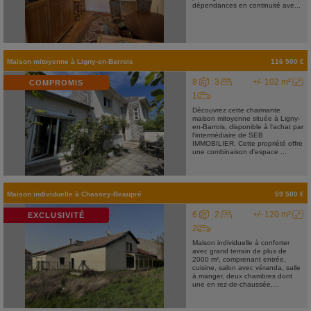
dépendances en continuité ave...
Maison mitoyenne
à
Ligny-en-Barrois
116 500 €
8
3
+/- 102 m²
COMPROMIS
1
Découvrez cette charmante
maison mitoyenne située à Ligny-
en-Barrois, disponible à l'achat par
l'intermédiaire de SEB
IMMOBILIER. Cette propriété offre
une combinaison d'espace ...
Maison individuelle
à
Chassey-Beaupré
59 500 €
6
2
+/- 120 m²
EXCLUSIVITÉ
2
Maison individuelle à conforter
avec grand terrain de plus de
2000 m², comprenant entrée,
cuisine, salon avec véranda, salle
à manger, deux chambres dont
une en rez-de-chaussée,...