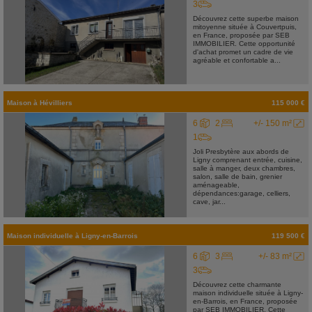
3
Découvrez cette superbe maison
mitoyenne située à Couvertpuis,
en France, proposée par SEB
IMMOBILIER. Cette opportunité
d'achat promet un cadre de vie
agréable et confortable a...
Maison
à
Hévilliers
115 000 €
6
2
+/- 150 m²
1
Joli Presbytère aux abords de
Ligny comprenant entrée, cuisine,
salle à manger, deux chambres,
salon, salle de bain, grenier
aménageable,
dépendances:garage, celliers,
cave, jar...
Maison individuelle
à
Ligny-en-Barrois
119 500 €
6
3
+/- 83 m²
3
Découvrez cette charmante
maison individuelle située à Ligny-
en-Barrois, en France, proposée
par SEB IMMOBILIER. Cette