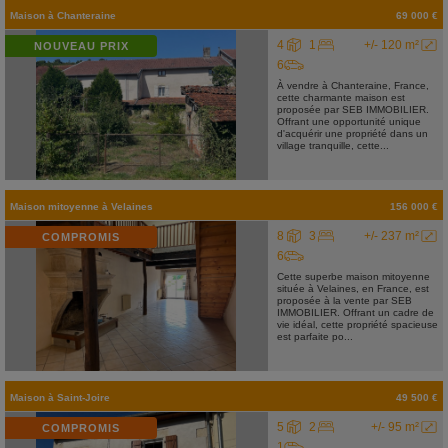
Maison
à
Chanteraine
69 000 €
4
1
+/- 120 m²
NOUVEAU PRIX
6
À vendre à Chanteraine, France,
cette charmante maison est
proposée par SEB IMMOBILIER.
Offrant une opportunité unique
d'acquérir une propriété dans un
village tranquille, cette...
Maison mitoyenne
à
Velaines
156 000 €
8
3
+/- 237 m²
COMPROMIS
6
Cette superbe maison mitoyenne
située à Velaines, en France, est
proposée à la vente par SEB
IMMOBILIER. Offrant un cadre de
vie idéal, cette propriété spacieuse
est parfaite po...
Maison
à
Saint-Joire
49 500 €
5
2
+/- 95 m²
COMPROMIS
1