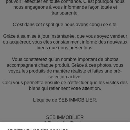
pouvoir l'effectuer en toute confiance. C'est pourquoi nous
nous engageons à vous informer de façon totale et
transparente.
C'est dans cet esprit que nous avons conçu ce site.
Grâce à sa mise à jour instantanée, que vous soyez vendeur
ou acquéreur, vous êtes constamment informé des nouveaux
biens que nous présentons.
Vous constaterez qu'un nombre important de photos
accompagnent chaque produit. Grâce à ces photos, vous
voyez les produits de manière réaliste et faites une pré-
selection active.
Ceci vous permettra ensuite de n'effectuer que les visites des
biens qui retiennent votre attention.
L'équipe de SEB IMMOBILIER.
SEB IMMOBILIER
2 Route des Plantes
55500 Ligny-en-Barrois