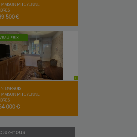
-
MAISON MITOYENNE
BRES
89 500 €
VEAU PRIX
EN-BARROIS
-
MAISON MITOYENNE
BRES
64 000 €
ctez-nous