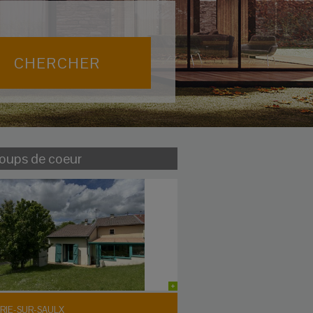
oups de coeur
IE-SUR-SAULX