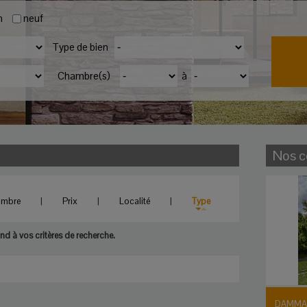
n
neuf
Type de bien
Chambre(s)
à
Nos c
ambre
|
Prix
|
Localité
|
Type
d à vos critères de recherche.
DAMMAR